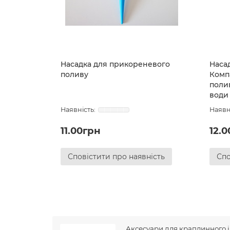
Насадка для прикореневого
Наса
поливу
Комп
поли
води
11.00грн
12.
Сповістити про наявність
Спо
Аксесуари для краплинного і