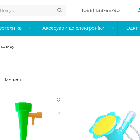
(068) 138-68-90
еотехніка
Аксесуари до електроніки
Одяг
 поливу
Модель