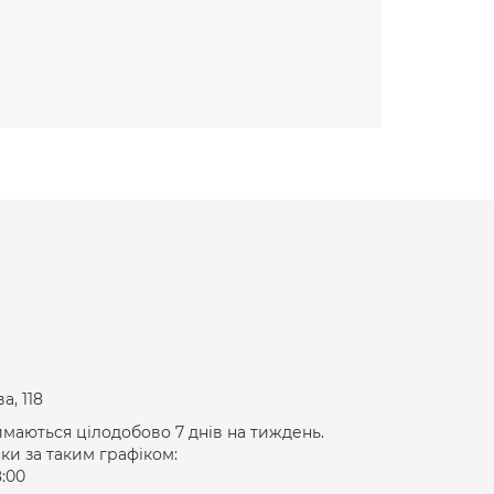
а, 118
маються цілодобово 7 днів на тиждень.
и за таким графіком:
8:00