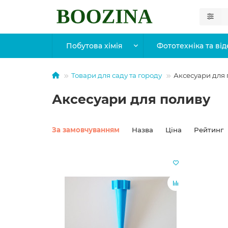
Побутова хімія
Фототехніка та від
Товари для саду та городу
Аксесуари для
Аксесуари для поливу
За замовчуванням
Назва
Ціна
Рейтинг