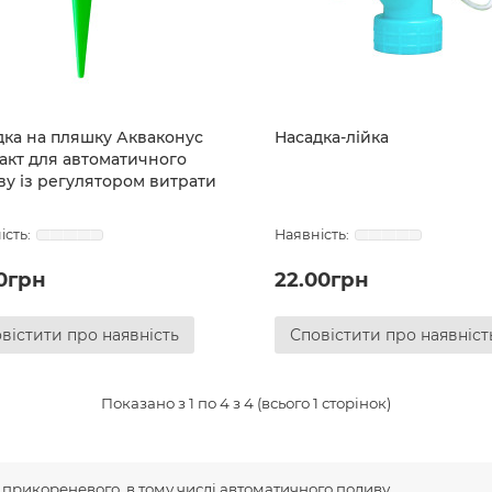
дка на пляшку Акваконус
Насадка-лійка
акт для автоматичного
ву із регулятором витрати
00грн
22.00грн
вістити про наявність
Сповістити про наявніст
Показано з 1 по 4 з 4 (всього 1 сторінок)
 прикореневого, в тому числі автоматичного поливу.