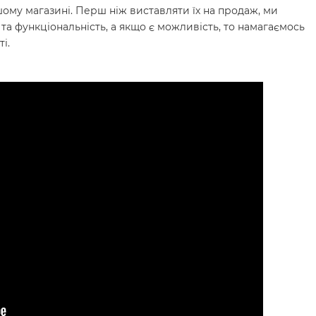
шому магазині. Перш ніж виставляти їх на продаж, ми
 та функціональність, а якщо є можливість, то намагаємось
і.