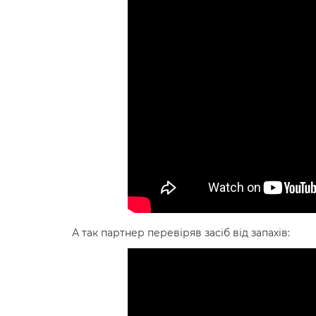
А так партнер перевіряв засіб від запахів: