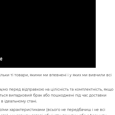
льки ті товари, якими ми впевнені і у яких ми вивчили всі
ємо перед відправкою на цілісність та комплектність, якщо
ється випадковий брак або пошкоджені під час доставки
в ідеальному стані.
оїми характеристиками (всього не передбачиш і не всі