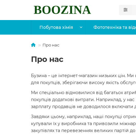
Побутова хімія
Фототехніка та від
Про нас
Про нас
Бузина – це інтернет-магазин низьких цін. М
для покупців, зберігаючи високу якість обслу
Ми спеціально відмовилися від багатьох атриб
покупців додаткові витрати. Наприклад, у нас
зарплату продавців не доводилося включати д
Завдяки цьому, наприклад, наші покупці отри
купували їх у виробника та привозили міжнар
закупівлях та перевезеннях великих партій до 