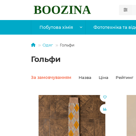
Побутова хімія
Фототехніка та від
Одяг
Гольфи
Гольфи
За замовчуванням
Назва
Ціна
Рейтинг