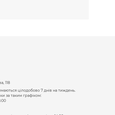
а, 118
маються цілодобово 7 днів на тиждень.
и за таким графіком:
8:00