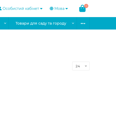
0
Особистий кабінет
Мова
Товари для саду та городу