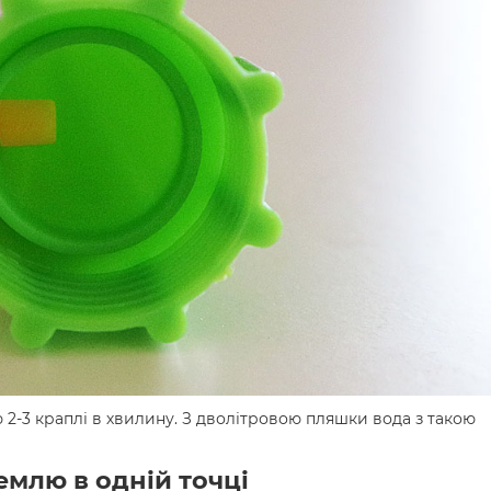
ю 2-3 краплі в хвилину. З дволітровою пляшки вода з такою
емлю в одній точці