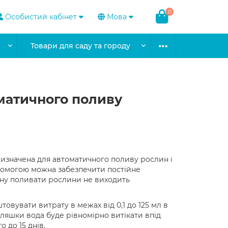
0
Особистий кабінет
Мова
Товари для саду та городу
оматичного поливу
изначена для автоматичного поливу рослин і
опомогою можна забезпечити постійне
чну поливати рослини не виходить
овувати витрату в межах від 0,1 до 125 мл в
 пляшки вода буде рівномірно витікати впід
 до 15 днів.