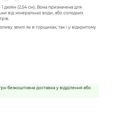
- 1 дюйм (2,54 см). Вона призначена для
шки від мінеральної води, або солодких
трів.
иву землі як в горщиках, так і у відкритому
 грн безкоштовна доставка у відділення або