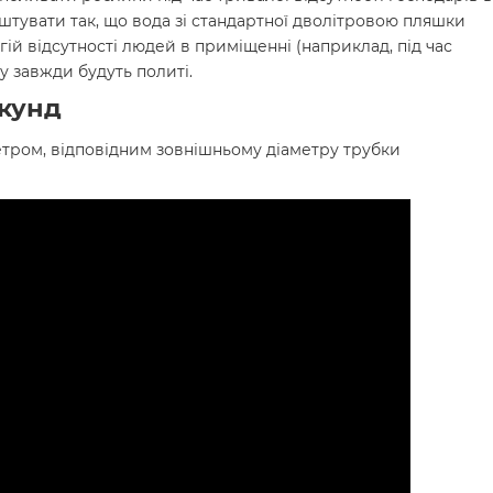
штувати так, що вода зі стандартної дволітровою пляшки
вгій відсутності людей в приміщенні (наприклад, під час
у завжди будуть политі.
екунд
метром, відповідним зовнішньому діаметру трубки