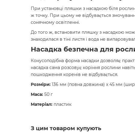
При установці пляшки з насадкою біля рослини 
ж точку. При цьому не відбувається змочуван
сонячному освітленні.
До того ж, встановити пляшку з насадкою можн
знаходилася в тіні листя і вода не випаровува
Насадка безпечна для росл
Конусоподібна форма насадки дозволяє практи
насадка сама розсовує коріння рослини навіть
пошкодження коренів не відбувається.
Розміри:
136 мм (повна довжина) х 45 мм (ши
Маса:
50 г
Матеріал:
пластик
З цим товаром купують