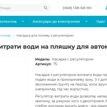
(068) 138-68-90
еотехніка
Аксесуари до електроніки
Одяг
 поливу
Насадка для поливу з регулятором
итрати води на пляшку для авт
Модель:
Насадка с регулятором
Артикул:
75
Насадка з регулятором витрати води пр
подачі води в прикореневу зону. З її д
зволоження грунту на період, коли вру
(наприклад, під час відпустки).
Регулятор витрати води дозволяє налашт
хвилину, за рахунок чого з дволітровій
стебло рослини досить довго - від одного