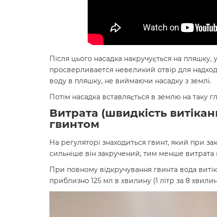
Після цього насадка накручується на пляшку, у 
просверливается невеликий отвір для надходж
воду в пляшку, не виймаючи насадку з землі.
Потім насадка вставляється в землю на таку г
Витрата (швидкість витіка
гвинтом
На регуляторі знаходиться гвинт, який при за
сильніше він закручений, тим менше витрата в
При повному відкручування гвинта вода виті
приблизно 125 мл в хвилину (1 літр за 8 хвилин