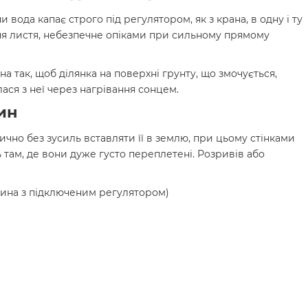
вода капає строго під регулятором, як з крана, в одну і ту
ня листя, небезпечне опіками при сильному прямому
а так, щоб ділянка на поверхні грунту, що змочується,
лася з неї через нагрівання сонцем.
ин
чно без зусиль вставляти її в землю, при цьому стінками
 там, де вони дуже густо переплетені. Розривів або
рина з підключеним регулятором)