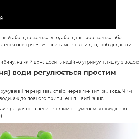
якій або відрізається дно, або в дні прорізається або
ення повітря. Зручніше саме зрізати дно, щоб додавати
либину, на якій вона досить надійно утримує пляшку з водою
ння) води регулюється простим
кручуванні перекриває отвір, через яке витікає вода. Чим
оди, аж до повного припинення її витікання.
кає з регулятора неперервним струменем зі швидкістю
).