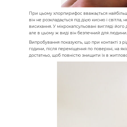
При цьому хлорпирифос вважається найбільш
він не розкладається під дією кисню і світла,
висихання. У мікрокапсульовані вигляді його д
але в цьому ж виді він безпечний для людини
Випробування показують, що при контакті з рі
години, після переміщення по поверхні, на які
достатньо, щоб повністю знищити їх в житлов