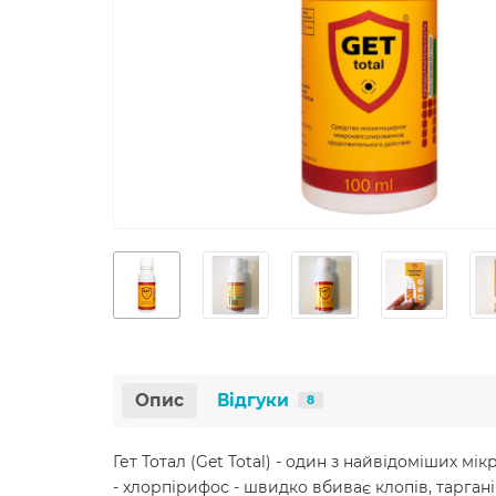
Опис
Відгуки
8
Гет Тотал (Get Total) - один з найвідоміших м
- хлорпірифос - швидко вбиває клопів, таргані