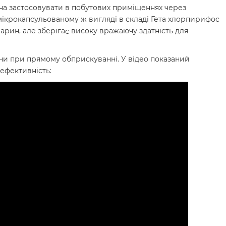
а застосовувати в побутових приміщеннях через
 мікрокапсульованому ж вигляді в складі Гета хлорпирифос
арин, але зберігає високу вражаючу здатність для
дини при прямому обприскуванні. У відео показаний
 ефективність: