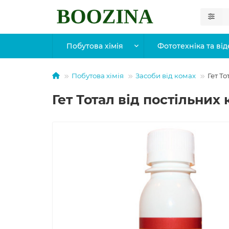
Побутова хімія
Фототехніка та від
Побутова хімія
Засоби від комах
Гет То
Гет Тотал від постільних 