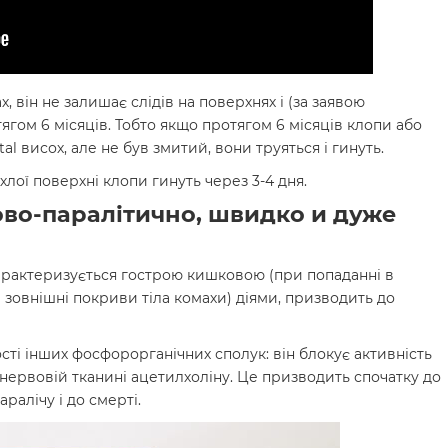
 він не залишає слідів на поверхнях і (за заявою
гом 6 місяців. Тобто якщо протягом 6 місяців клопи або
tal висох, але не був змитий, вони труяться і гинуть.
лої поверхні клопи гинуть через 3-4 дня.
вово-паралітично, швидко и дуже
 характеризується гострою кишковою (при попаданні в
а зовнішні покриви тіла комахи) діями, призводить до
сті інших фосфорорганічних сполук: він блокує активність
 нервовій тканині ацетилхоліну. Це призводить спочатку до
ралічу і до смерті.