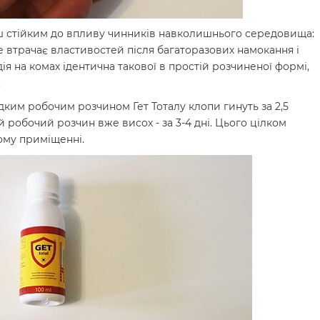
 стійким до впливу чинників навколишнього середовища:
 не втрачає властивостей після багаторазових намокання і
ія на комах ідентична такової в простій розчиненої формі,
.
дким робочим розчином Гет Тоталу клопи гинуть за 2,5
й робочий розчин вже висох - за 3-4 дні. Цього цілком
ому приміщенні.