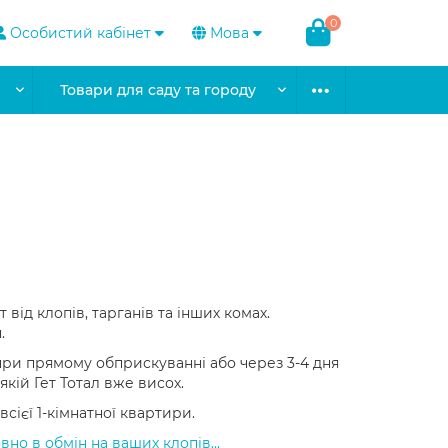
0
Особистий кабінет
Мова
Товари для саду та городу
від клопів, тарганів та інших комах.
.
 при прямому обприскуванні або через 3-4 дня
якій Гет Тотал вже висох.
сієї 1-кімнатної квартири.
но в обмін на ваших клопів...