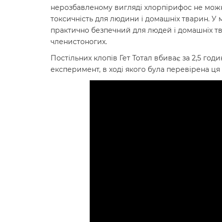
нерозбавленому вигляді хлорпірифос не можн
токсичність для людини і домашніх тварин. У
практично безпечний для людей і домашніх тв
членистоногих.
Постільних клопів Гет Тотал вбиває за 2,5 го
експеримент, в ході якого була перевірена ця