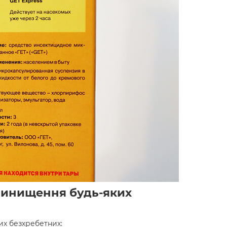
винищення будь-яких
их безхребетних: