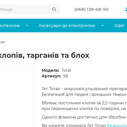
(068) 138-68-90
еотехніка
Аксесуари до електроніки
Одяг
тал
клопів, тарганів та блох
Модель:
Total
Артикул:
58
Гет Тотал - мікрокапсульований препарат 
Безпечний для людей і домашніх тварин
Вбиває постільних клопів за 2,5 години
при переміщенні клопів по поверхні, на 
Одного флакона достатньо для обробки в
Ви можете отримати Гет Тотал
безкоштов