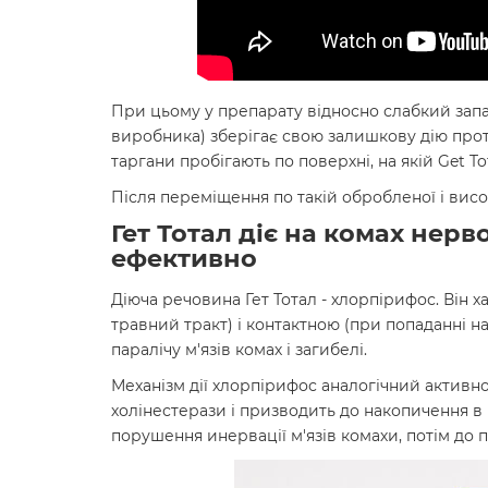
При цьому у препарату відносно слабкий запах,
виробника) зберігає свою залишкову дію протя
таргани пробігають по поверхні, на якій Get To
Після переміщення по такій обробленої і висох
Гет Тотал діє на комах нер
ефективно
Діюча речовина Гет Тотал - хлорпірифос. Він
травний тракт) і контактною (при попаданні н
паралічу м'язів комах і загибелі.
Механізм дії хлорпірифос аналогічний активно
холінестерази і призводить до накопичення в
порушення инервації м'язів комахи, потім до па