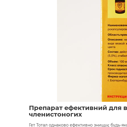
Препарат ефективний для 
членистоногих
Гет Тотал однаково ефективно знищує будь-як