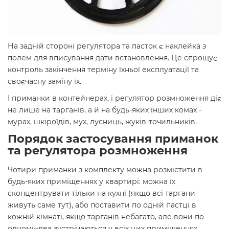
На задній стороні регулятора та пасток є наклейка з
полем для вписування дати встановлення. Це спрощує
контроль закінчення терміну їхньої експлуатації та
своєчасну заміну їх.
І приманки в контейнерах, і регулятор розмноження діє
не лише на тарганів, а й на будь-яких інших комах -
мурах, шкіроїдів, мух, лусниць, жуків-точильників.
Порядок застосування приманок
та регулятора розмноження
Чотири приманки з комплекту можна розмістити в
будь-яких приміщеннях у квартирі: можна їх
сконцентрувати тільки на кухні (якщо всі таргани
живуть саме тут), або поставити по одній пастці в
кожній кімнаті, якщо тарганів небагато, але вони по
одному-два зустрічаються у всіх цих приміщеннях.