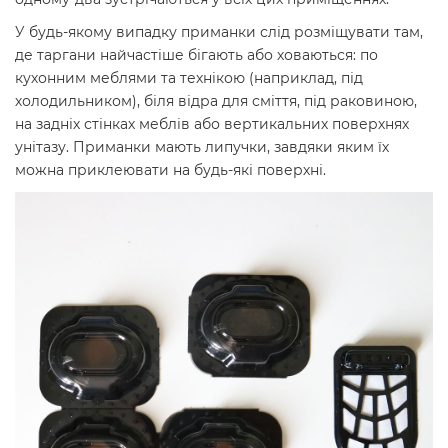
У будь-якому випадку приманки слід розміщувати там,
де таргани найчастіше бігають або ховаються: по
кухонним меблями та технікою (наприклад, під
холодильником), біля відра для сміття, під раковиною,
на задніх стінках меблів або вертикальних поверхнях
унітазу. Приманки мають липучки, завдяки яким їх
можна приклеювати на будь-які поверхні.