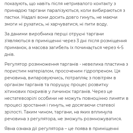
показують, що навіть після нетривалого контакту з
принадою таргани паралізуються, коли вибираються з
пастки. Надалі вони досить довго гинуть, не маючи
змоги ні рухатись, ні харчуватися, ні пити воду.
За даними виробника перші отруєні таргани
з'являються в приміщенні через 3 дні після розміщення
приманок, а масова загибель їх починається через 4-5
днів.
Регулятор розмноження тарганів - невелика пластина з
пористим матеріалом, просоченим гідропреном. Ця
речовина, випаровуючись, потрапляє з повітрям в
організм тарганів та порушує процес розвитку
хітинових покривів у личинок тарганів. Через це
нестатевозрілі особини не можуть повноцінно линяти в
процесі зростання і гинуть, не досягаючи статевої
зрілості. Таким чином, таргани, на яких вплинула
речовина з регулятора, не зможуть розмножуватися.
Явна ознака дії регулятора – це поява в приміщенні