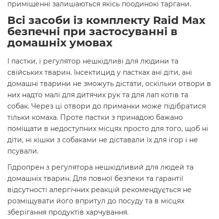
приміщенні залишаються якісь поодинокі таргани.
Всі засоби із комплекту Raid Max
безпечні при застосуванні в
домашніх умовах
І пастки, і регулятор нешкідливі для людини та
свійських тварин. Інсектицид у пастках ані діти, ані
домашні тварини не зможуть дістати, оскільки отвори в
них надто малі для дитячих рук та для лап котів та
собак. Через ці отвори до приманки може підібратися
тільки комаха. Проте пастки з принадою бажано
поміщати в недоступних місцях просто для того, щоб ні
діти, ні кішки з собаками не діставали їх для ігор і не
псували.
Гідропрен з регулятора нешкідливий для людей та
домашніх тварин. Для повної безпеки та гарантії
відсутності алергічних реакцій рекомендується не
розміщувати його впритул до посуду та в місцях
зберігання продуктів харчування.