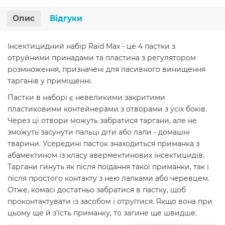
Опис
Відгуки
Інсектицидний набір Raid Max - це 4 пастки з
отруйними принадами та пластина з регулятором
розмноження, призначені для пасивного винищення
тарганів у приміщенні.
Пастки в наборі є невеликими закритими
пластиковими контейнерами з отворами з усіх боків.
Через ці отвори можуть забратися таргани, але не
зможуть засунути пальці діти або лапи - домашні
тварини. Усередині пасток знаходиться приманка з
абамектином із класу авермектинових інсектицидів.
Таргани гинуть як після поїдання такої приманки, так і
після простого контакту з нею лапками або черевцем.
Отже, комасі достатньо забратися в пастку, щоб
проконтактувати із засобом і отруїтися. Якщо вона при
цьому ще й з’їсть приманку, то загине ще швидше.