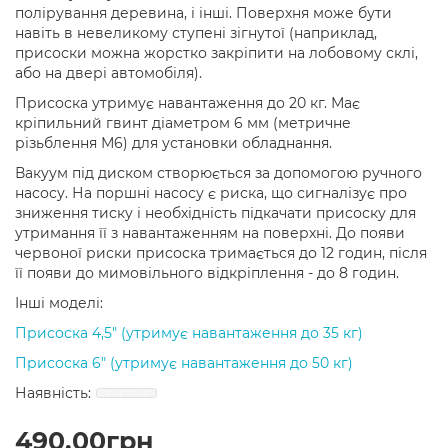
полірування деревина, і інші. Поверхня може бути
навіть в невеликому ступені зігнутої (наприклад,
присоски можна жорстко закріпити на лобовому склі,
або на двері автомобіля).
Присоска утримує навантаження до 20 кг. Має
кріпильний гвинт діаметром 6 мм (метричне
різьблення М6) для установки обладнання.
Вакуум під диском створюється за допомогою ручного
насосу. На поршні насосу є риска, що сигналізує про
зниження тиску і необхіднiсть підкачати присоску для
утримання її з навантаженням на поверхні. До появи
червоної риски присоска тримається до 12 годин, після
її появи до мимовільного відкріплення - до 8 годин.
Інші моделі:
Присоска 4,5" (утримує навантаження до 35 кг)
Присоска 6" (утримує навантаження до 50 кг)
490.00грн