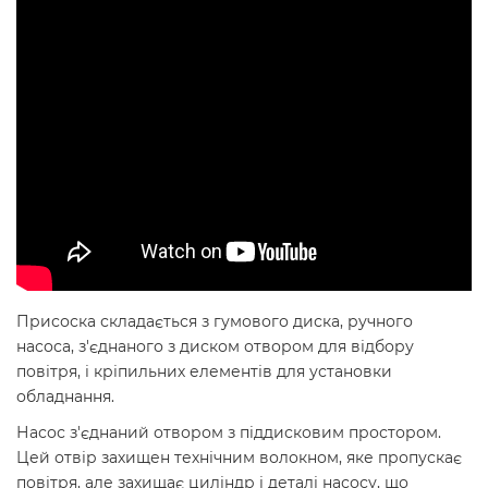
Присоска складається з гумового диска, ручного
насоса, з'єднаного з диском отвором для відбору
повітря, і кріпильних елементів для установки
обладнання.
Насос з'єднаний отвором з пiддисковим простором.
Цей отвір захищен технічним волокном, яке пропускає
повітря, але захищає циліндр і деталі насосу, що