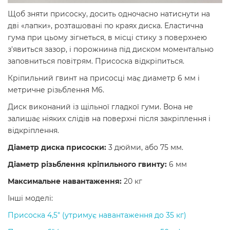
Щоб зняти присоску, досить одночасно натиснути на
дві «лапки», розташовані по краях диска. Еластична
гума при цьому зігнеться, в місці стику з поверхнею
з'явиться зазор, і порожнина під диском моментально
заповниться повітрям. Присоска відкріпиться.
Кріпильний гвинт на присосці має диаметр 6 мм і
метричне різьблення М6.
Диск виконаний із щільної гладкої гуми. Вона не
залишає ніяких слідів на поверхні після закріплення і
відкріплення.
Діаметр диска присоски:
3 дюйми, або 75 мм.
Діаметр різьблення кріпильного гвинту:
6 мм
Максимальне навантаження:
20 кг
Інші моделі:
Присоска 4,5" (утримує навантаження до 35 кг)