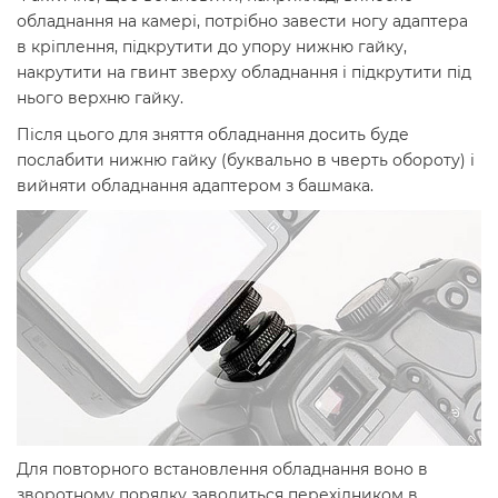
обладнання на камері, потрібно завести ногу адаптера
в кріплення, підкрутити до упору нижню гайку,
накрутити на гвинт зверху обладнання і підкрутити під
нього верхню гайку.
Після цього для зняття обладнання досить буде
послабити нижню гайку (буквально в чверть обороту) і
вийняти обладнання адаптером з башмака.
Для повторного встановлення обладнання воно в
зворотному порядку заводиться перехідником в