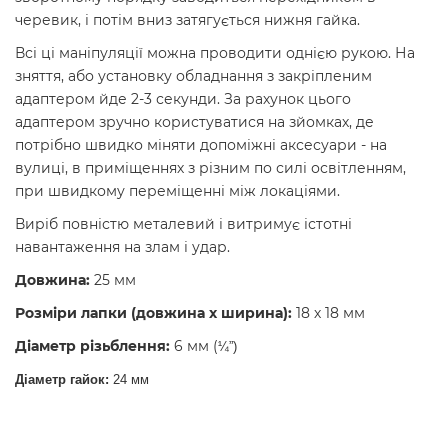
черевик, і потім вниз затягується нижня гайка.
Всі ці маніпуляції можна проводити однією рукою. На
зняття, або установку обладнання з закріпленим
адаптером йде 2-3 секунди. За рахунок цього
адаптером зручно користуватися на зйомках, де
потрібно швидко міняти допоміжні аксесуари - на
вулиці, в приміщеннях з різним по силі освітленням,
при швидкому переміщенні між локаціями.
Виріб повністю металевий і витримує істотні
навантаження на злам і удар.
Довжина:
25 мм
Розміри лапки (довжина х ширина):
18 х 18 мм
Діаметр різьблення:
6 мм (
¼
”)
Діаметр гайок:
24 мм