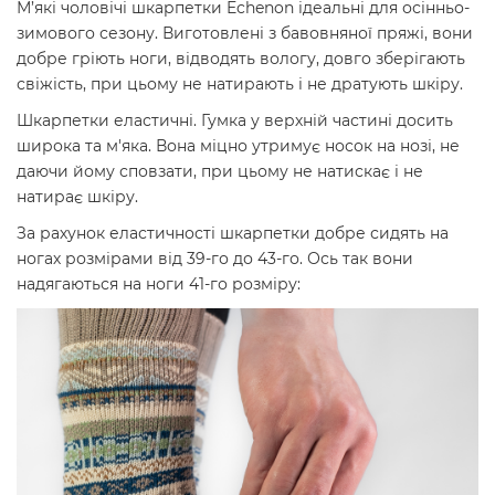
М’які чоловічі шкарпетки Echenon ідеальні для осінньо-
зимового сезону. Виготовлені з бавовняної пряжі, вони
добре гріють ноги, відводять вологу, довго зберігають
свіжість, при цьому не натирають і не дратують шкіру.
Шкарпетки еластичні. Гумка у верхній частині досить
широка та м'яка. Вона міцно утримує носок на нозі, не
даючи йому сповзати, при цьому не натискає і не
натирає шкіру.
За рахунок еластичності шкарпетки добре сидять на
ногах розмірами від 39-го до 43-го. Ось так вони
надягаються на ноги 41-го розміру: