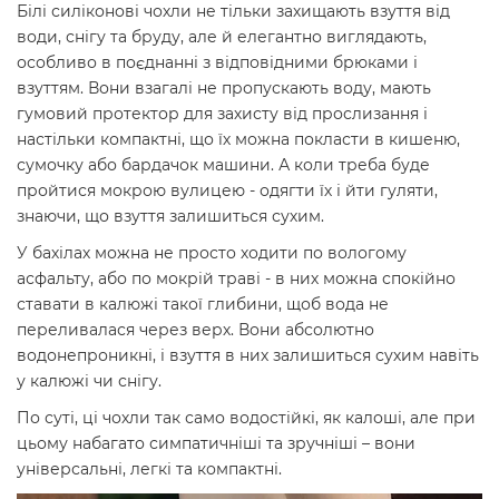
Білі силіконові чохли не тільки захищають взуття від
води, снігу та бруду, але й елегантно виглядають,
особливо в поєднанні з відповідними брюками і
взуттям. Вони взагалі не пропускають воду, мають
гумовий протектор для захисту від прослизання і
настільки компактні, що їх можна покласти в кишеню,
сумочку або бардачок машини. А коли треба буде
пройтися мокрою вулицею - одягти їх і йти гуляти,
знаючи, що взуття залишиться сухим.
У бахілах можна не просто ходити по вологому
асфальту, або по мокрій траві - в них можна спокійно
ставати в калюжі такої глибини, щоб вода не
переливалася через верх. Вони абсолютно
водонепроникні, і взуття в них залишиться сухим навіть
у калюжі чи снігу.
По суті, ці чохли так само водостійкі, як калоші, але при
цьому набагато симпатичніші та зручніші – вони
універсальні, легкі та компактні.